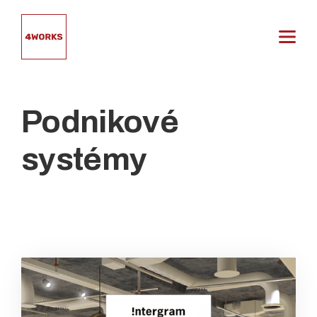
Přeskočit
na
obsah
Podnikové
systémy