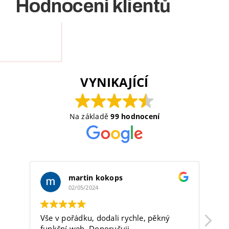
Hodnocení klientů
VYNIKAJÍCÍ
Na základě
99 hodnocení
martin kokops
02/05/2024
Vše v pořádku, dodali rychle, pěkný
Fi
funkční web. Doporučuji.
sp