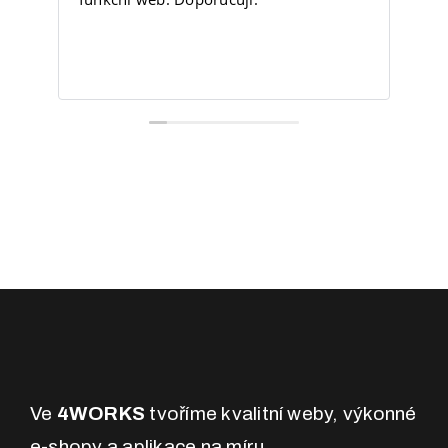
sk
ko
sp
Pře
Ve
4WORKS
tvoříme kvalitní weby, výkonné
e-shopy a aplikace na míru.