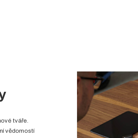
y
nové tváře.
ení vědomostí