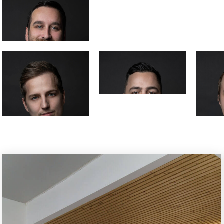
Lukáš
Peterec
Vedoucí
realizace
webů
Robert Honc
Vedoucí
zakázkového
vývoje
Jiří Houra
Projektový
manager
Dominik
Mir
Fidler
Gn
Vedoucí
Web
realizace e-
a U
shopů
spec