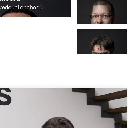
Salesman
Salesman
 vedoucí obchodu
Jindřich
Sogel
Salesman
Pavel
Krmášek
Salesman