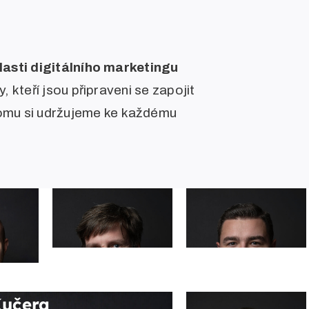
lasti digitálního marketingu
, kteří jsou připraveni se zapojit
 tomu si udržujeme ke každému
Petr
Tomáš
Suchomel
Horák
Kučera