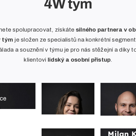
4W tým
te spolupracovat, získáte
silného partnera v ob
ý tým
je složen ze specialistů na konkrétní segmenty
lada a souznění v týmu je pro nás stěžejní a díky
klientovi
lidský a osobní přístup
.
ace
Milan 
Barbora
Jakub