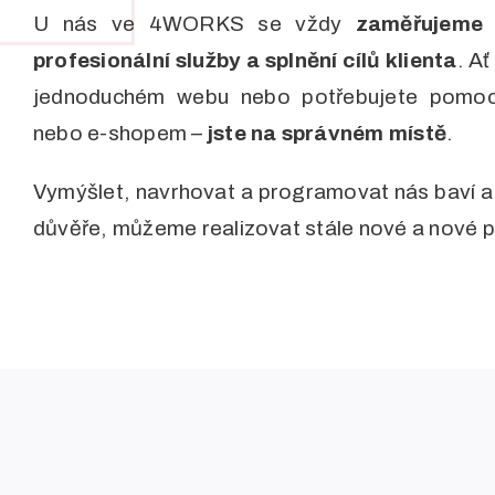
U nás ve 4WORKS se vždy
zaměřujeme n
profesionální služby a splnění cílů klienta
. A
jednoduchém webu nebo potřebujete pomoci 
nebo e-shopem –
jste na správném místě
.
Vymýšlet, navrhovat a programovat nás baví a j
důvěře, můžeme realizovat stále nové a nové p