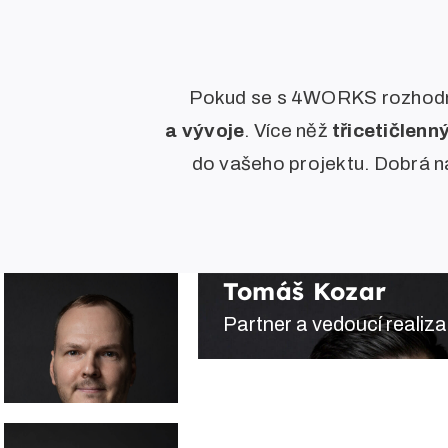
Pokud se s 4WORKS rozhodne
a vývoje
. Více něž
třicetičlenn
do vašeho projektu. Dobrá ná
Tomáš Kozar
Partner a vedoucí realiz