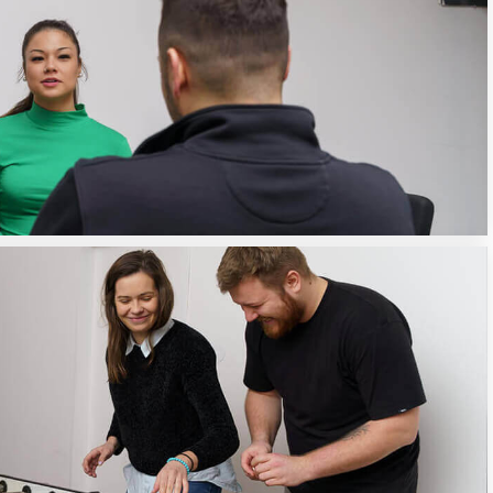
O nás
Služby
Projekty
Případové
tudie