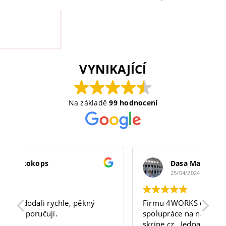
VYNIKAJÍCÍ
Na základě
99 hodnocení
Dasa Maxantova
25/04/2024
Firmu 4WORKS doporučuji. Velice dobrá
Ne
spolupráce na našem webu cizek-
na
skrine.cz.. Jednal se mnou pan Peterec,
pr