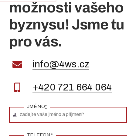
možnosti vašeho
byznysu! Jsme tu
pro vás.
info@4ws.cz
+420 721 664 064
JMÉNO
*
TELEFON
*