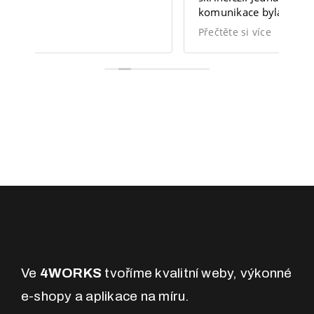
komunikace byla opravdu vynikající a
ht
splnila moje očekávání.
Přečtěte si více
Ve
4WORKS
tvoříme kvalitní weby, výkonné
e-shopy a aplikace na míru.