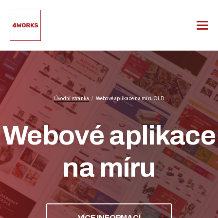
Přeskočit
na
obsah
Úvodní stránka
Webové aplikace na míru OLD
Webové aplikace
na míru
VÍCE INFORMACÍ