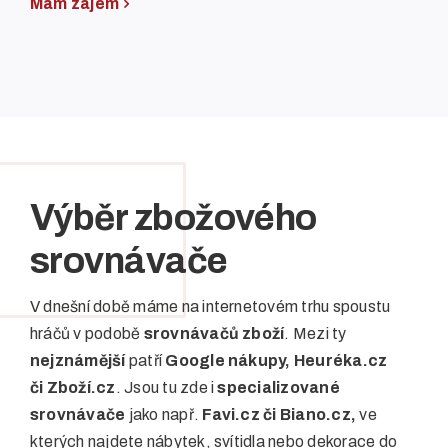
Mám zájem
Výběr zbožového
srovnávače
V dnešní době máme na internetovém trhu spoustu
hráčů v podobě
srovnávačů zboží
. Mezi ty
nejznámější
patří
Google nákupy, Heuréka.cz
či Zboží.cz
. Jsou tu zde i
specializované
srovnávače
jako např.
Favi.cz či Biano.cz,
ve
kterých najdete nábytek, svítidla nebo dekorace do