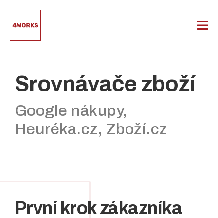
Přeskočit
na
obsah
Srovnávače zboží
Google nákupy,
Heuréka.cz, Zboží.cz
První krok zákazníka