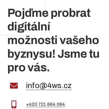
Pojďme probrat
digitální
možnosti vašeho
byznysu! Jsme tu
pro vás.
info@4ws.cz
+420 721 664 064