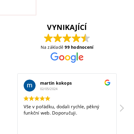
VYNIKAJÍCÍ
Na základě
99 hodnocení
martin kokops
02/05/2024
Vše v pořádku, dodali rychle, pěkný
Fi
funkční web. Doporučuji.
sp
sk
ko
sp