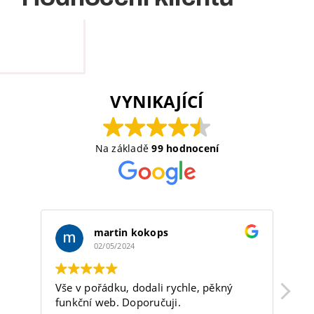
VYNIKAJÍCÍ
Na základě
99 hodnocení
martin kokops
02/05/2024
Vše v pořádku, dodali rychle, pěkný
Fi
funkční web. Doporučuji.
sp