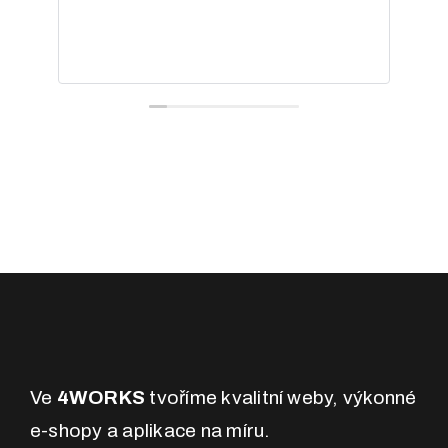
sk
ko
sp
Pře
Ve
4WORKS
tvoříme kvalitní weby, výkonné
e-shopy a aplikace na míru.