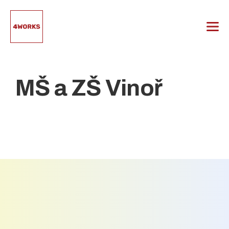
Přeskočit
na
obsah
MŠ a ZŠ Vinoř