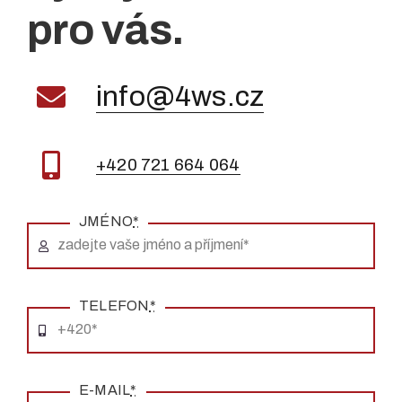
pro vás.
info@4ws.cz
+420 721 664 064
JMÉNO
*
TELEFON
*
E-MAIL
*