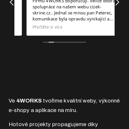
Firmu 4WORKS doporučuji. Velice dobrá
Ne
spolupráce na našem webu cizek-
na
skrine.cz.. Jednal se mnou pan Peterec,
pr
komunikace byla opravdu vynikající a
ht
splnila moje očekávání.
Přečtěte si více
Ve
4WORKS
tvoříme kvalitní weby, výkonné
e-shopy a aplikace na míru.
Hotové projekty propagujeme díky