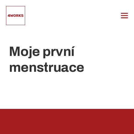
Přeskočit
na
obsah
Moje první
menstruace