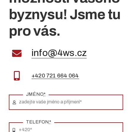
byznysu! Jsme tu
pro vás.
info@4ws.cz
+420 721 664 064
JMÉNO
*
TELEFON
*