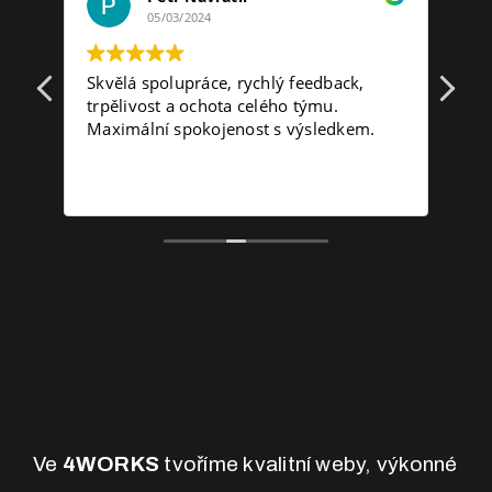
05/03/2024
lo
Skvělá spolupráce, rychlý feedback,
Fir
trpělivost a ochota celého týmu.
kdy
Maximální spokojenost s výsledkem.
Ve
4WORKS
tvoříme kvalitní weby, výkonné