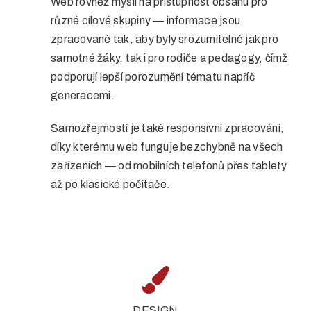
Web rovněž myslí na přístupnost obsahu pro
různé cílové skupiny — informace jsou
zpracované tak, aby byly srozumitelné jak pro
samotné žáky, tak i pro rodiče a pedagogy, čímž
podporují lepší porozumění tématu napříč
generacemi.
Samozřejmostí je také responsivní zpracování,
díky kterému web funguje bezchybně na všech
zařízeních — od mobilních telefonů přes tablety
až po klasické počítače.
DESIGN