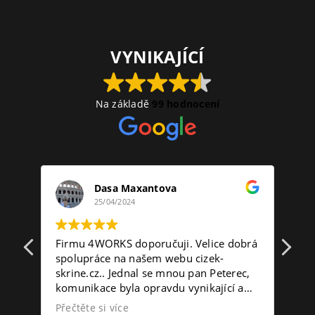
VYNIKAJÍCÍ
Na základě
99 hodnocení
Dasa Maxantova
25/04/2024
Firmu 4WORKS doporučuji. Velice dobrá
Ne
spolupráce na našem webu cizek-
na
skrine.cz.. Jednal se mnou pan Peterec,
pr
komunikace byla opravdu vynikající a
ht
splnila moje očekávání.
Přečtěte si více