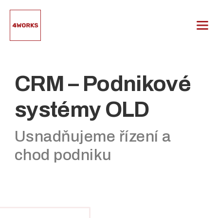
Přeskočit
na
obsah
CRM – Podnikové
systémy OLD
Usnadňujeme řízení a
chod podniku