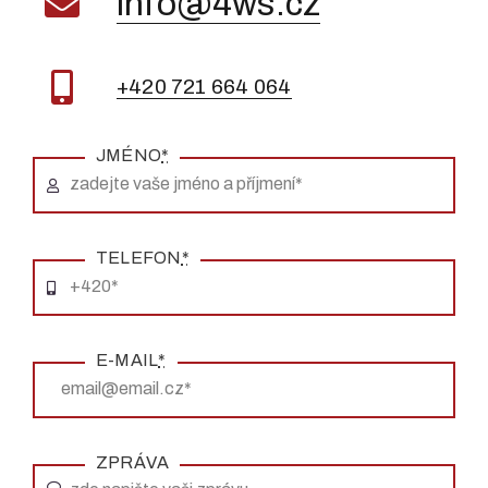
info@4ws.cz
+420 721 664 064
JMÉNO
*
TELEFON
*
E-MAIL
*
ZPRÁVA