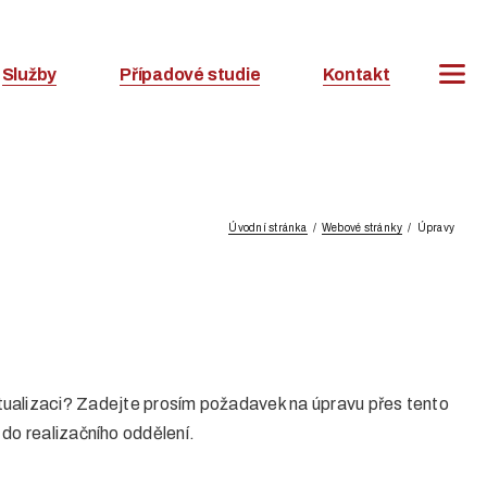
Služby
Případové studie
Kontakt
Úvodní stránka
Webové stránky
Úpravy
aktualizaci? Zadejte prosím požadavek na úpravu přes tento
o realizačního oddělení.