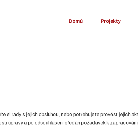
Domů
Projekty
íte si rady s jejich obsluhou, nebo potřebujete provést jejich 
ti úpravy a po odsouhlasení předán požadavek k zapracování d