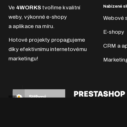
Nabízené sl
Ve
4WORKS
tvoříme kvalitní
weby, výkonné e-shopy
Webové s
a aplikace na míru.
E-shopy
Hotové projekty propagujeme
CRM a ap
díky efektivnímu internetovému
marketingu!
Marketin