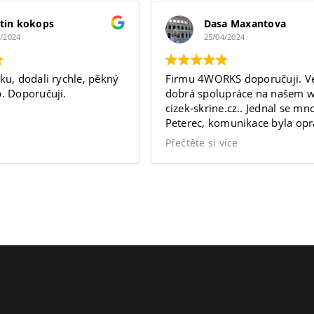
tin kokops
Dasa Maxantova
5/2024
25/04/2024
s
ku, dodali rychle, pěkný
Firmu 4WORKS doporučuji. Ve
. Doporučuji.
dobrá spolupráce na našem 
cizek-skrine.cz.. Jednal se m
Peterec, komunikace byla op
vynikající a splnila moje oček
Přečtěte si více