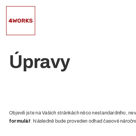
Přeskočit
na
obsah
Úpravy
Objevili jste na Vašich stránkách něco nestandardního, nev
formulář
. Následně bude proveden odhad časové náročnos