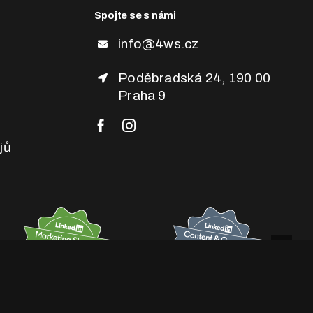
Spojte se s námi
info@4ws.cz
Poděbradská 24, 190 00
Praha 9
jů