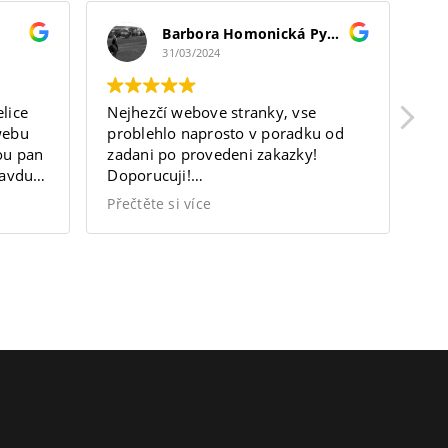
Případové
Barbora Homonická Pyšková
31/03/2024
tudie
lice
Nejhezčí webove stranky, vse
Sk
webu
problehlo naprosto v poradku od
tr
Kariéra
nou pan
zadani po provedeni zakazky!
Ma
ravdu
Doporucuji!
vý
ávání.
https://bodytherapist.cz/
Přečtěte si více
Blog
Kontakty
FAQ