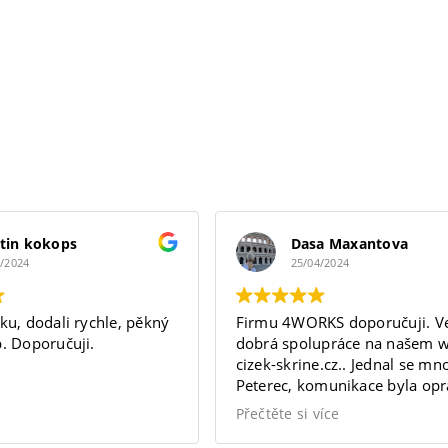
tin kokops
Dasa Maxantova
5/2024
25/04/2024
ku, dodali rychle, pěkný
Firmu 4WORKS doporučuji. Ve
. Doporučuji.
dobrá spolupráce na našem 
cizek-skrine.cz.. Jednal se m
Peterec, komunikace byla op
vynikající a splnila moje oček
Přečtěte si více