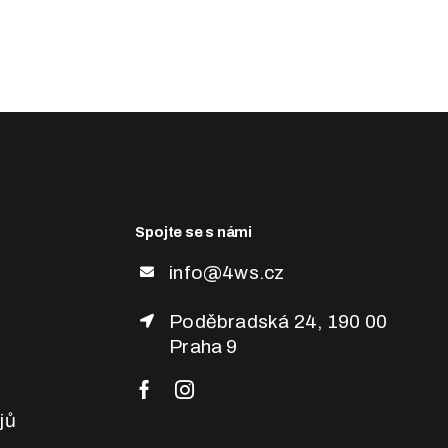
Spojte se s námi
info@4ws.cz
Poděbradská 24, 190 00
Praha 9
jů