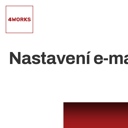
Přeskočit
na
obsah
Nastavení e-ma