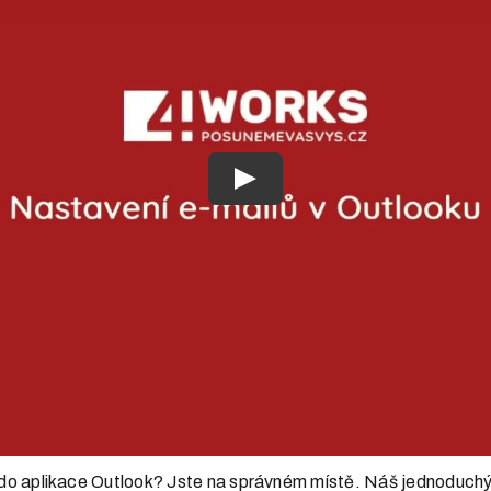
Play
s do aplikace Outlook? Jste na správném místě. Náš jednoduchý