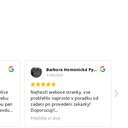
Kariéra
Blog
Kontakty
Barbora Homonická Pyšková
31/03/2024
FAQ
lice
Nejhezčí webove stranky, vse
Sk
webu
problehlo naprosto v poradku od
tr
nou pan
zadani po provedeni zakazky!
Ma
ravdu
Doporucuji!
vý
ávání.
https://bodytherapist.cz/
Přečtěte si více