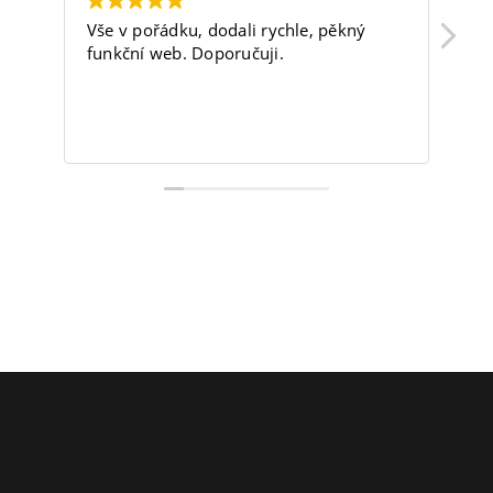
Vše v pořádku, dodali rychle, pěkný
Fi
funkční web. Doporučuji.
sp
sk
ko
sp
Pře