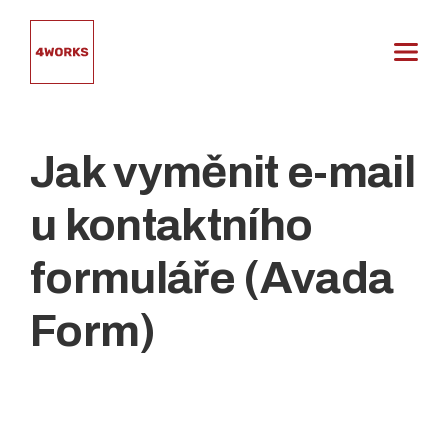
Přeskočit
na
obsah
Jak vyměnit e-mail
u kontaktního
formuláře (Avada
Form)