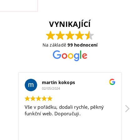
VYNIKAJÍCÍ
Na základě
99 hodnocení
martin kokops
02/05/2024
Vše v pořádku, dodali rychle, pěkný
Fi
funkční web. Doporučuji.
sp
sk
ko
sp
Pře