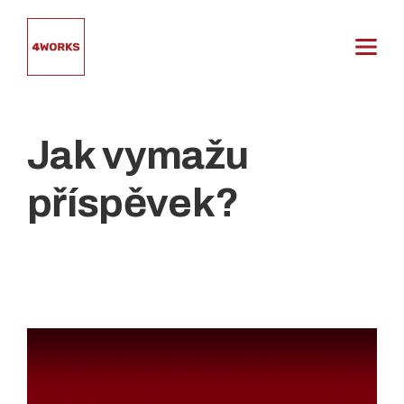
Přeskočit
na
obsah
Jak vymažu
příspěvek?