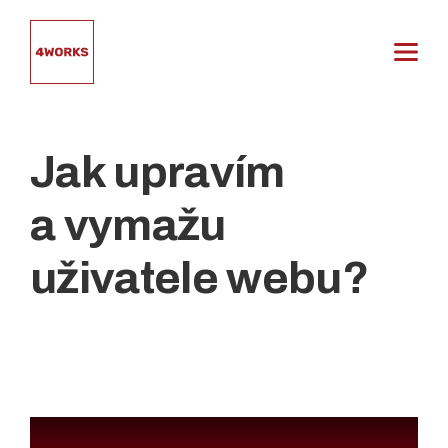
Přeskočit
na
obsah
Jak upravím
a vymažu
uživatele webu?