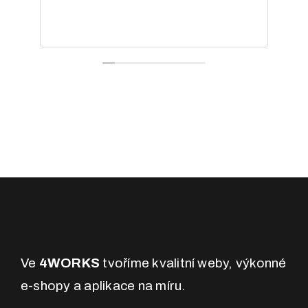
ko
sp
Pře
Ve
4WORKS
tvoříme kvalitní weby, výkonné
e-shopy a aplikace na míru.