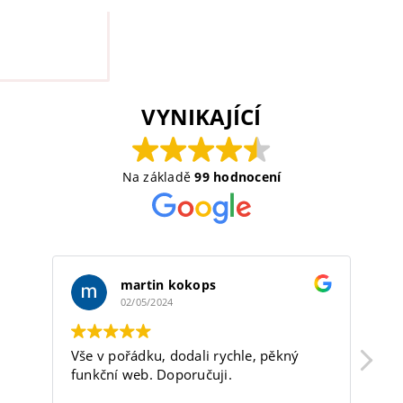
VYNIKAJÍCÍ
Na základě
99 hodnocení
martin kokops
02/05/2024
Vše v pořádku, dodali rychle, pěkný
Fi
funkční web. Doporučuji.
sp
sk