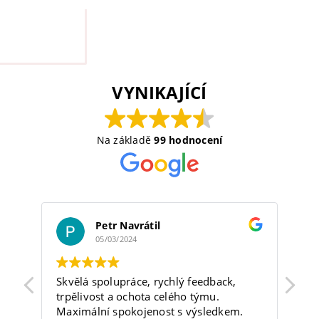
VYNIKAJÍCÍ
Na základě
99 hodnocení
Petr Navrátil
05/03/2024
lo
Skvělá spolupráce, rychlý feedback,
Fir
trpělivost a ochota celého týmu.
kdy
Maximální spokojenost s výsledkem.