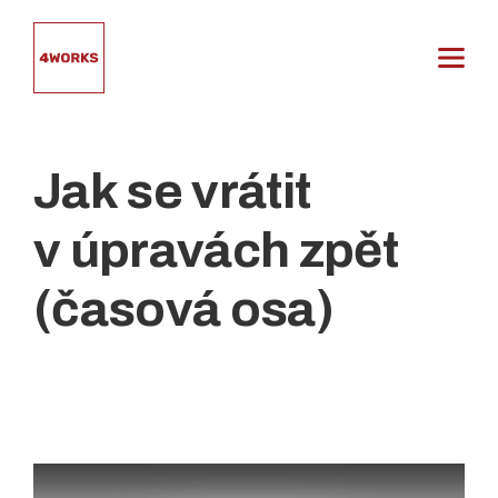
Přeskočit
na
obsah
Jak se vrátit
v úpravách zpět
(časová osa)