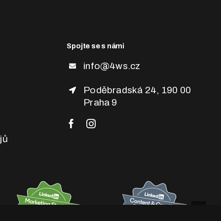
Spojte se s námi
info@4ws.cz
Poděbradská 24, 190 00
Praha 9
jů