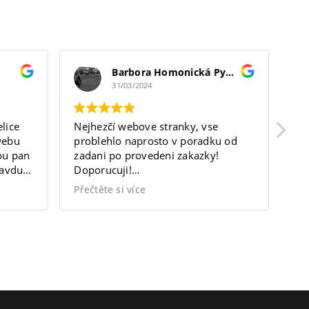
Barbora Homonická Pyšková
31/03/2024
lice
Nejhezčí webove stranky, vse
Sk
webu
problehlo naprosto v poradku od
tr
nou pan
zadani po provedeni zakazky!
Ma
ravdu
Doporucuji!
vý
ávání.
https://bodytherapist.cz/
Přečtěte si více