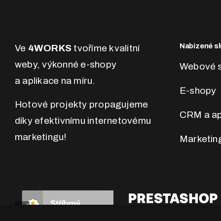
Nabízené sl
Ve
4WORKS
tvoříme kvalitní
weby, výkonné e-shopy
Webové s
a aplikace na míru.
E-shopy
Hotové projekty propagujeme
CRM a ap
díky efektivnímu internetovému
marketingu!
Marketin