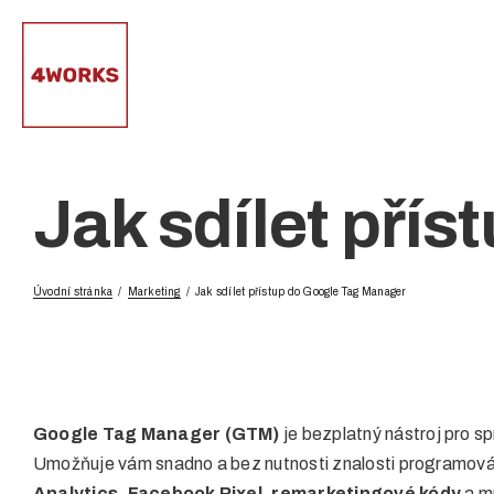
Přeskočit
na
obsah
Jak sdílet pří
Úvodní stránka
Marketing
Jak sdílet přístup do Google Tag Manager
Google Tag Manager (GTM)
je bezplatný nástroj pro s
Umožňuje vám snadno a bez nutnosti znalosti programování
Analytics
,
Facebook Pixel
,
remarketingové kódy
a m