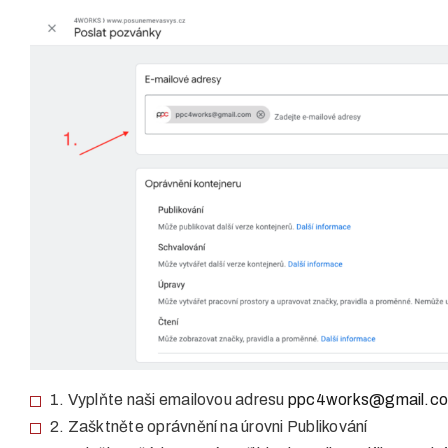
1. Vyplňte naši emailovou adresu
ppc4works@gmail.c
2. Zašktněte oprávnění na úrovni Publikování