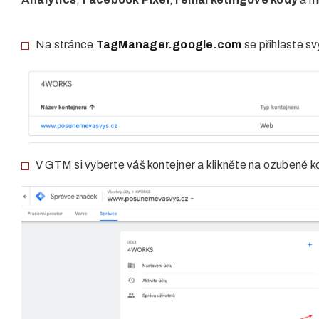
Na stránce
TagManager.google.com
se přihlaste s
V GTM si vyberte váš kontejner a klikněte na ozubené k