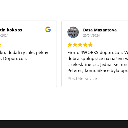
tin kokops
Dasa Maxantova
5/2024
25/04/2024
ku, dodali rychle, pěkný
Firmu 4WORKS doporučuji. Ve
. Doporučuji.
dobrá spolupráce na našem 
cizek-skrine.cz.. Jednal se m
Peterec, komunikace byla op
vynikající a splnila moje oček
Přečtěte si více