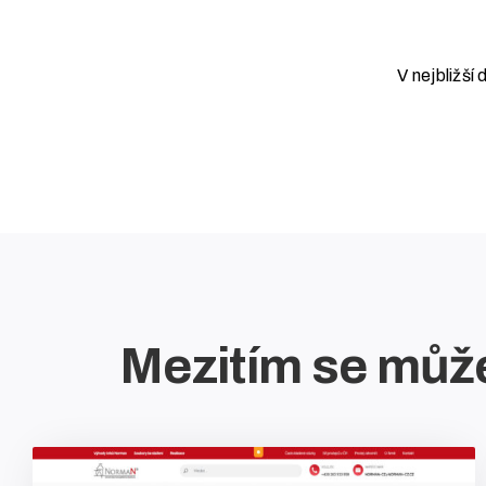
V nejbližš
Mezitím se může