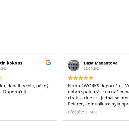
tin kokops
Dasa Maxantova
5/2024
25/04/2024
ku, dodali rychle, pěkný
Firmu 4WORKS doporučuji. Ve
. Doporučuji.
dobrá spolupráce na našem 
cizek-skrine.cz.. Jednal se m
Peterec, komunikace byla op
vynikající a splnila moje oček
Přečtěte si více