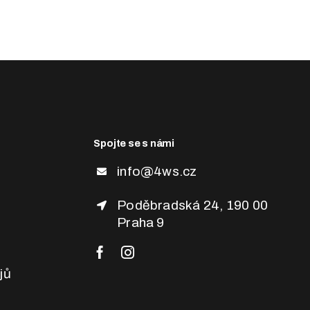
Spojte se s námi
info@4ws.cz
Poděbradská 24, 190 00
Praha 9
jů