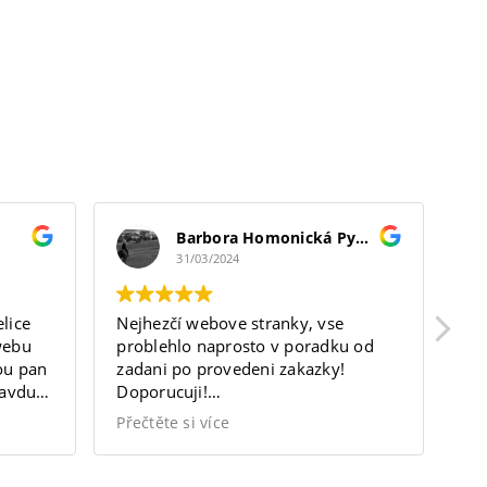
FAQ
Barbora Homonická Pyšková
31/03/2024
lice
Nejhezčí webove stranky, vse
Sk
webu
problehlo naprosto v poradku od
tr
nou pan
zadani po provedeni zakazky!
Ma
ravdu
Doporucuji!
vý
ávání.
https://bodytherapist.cz/
Přečtěte si více