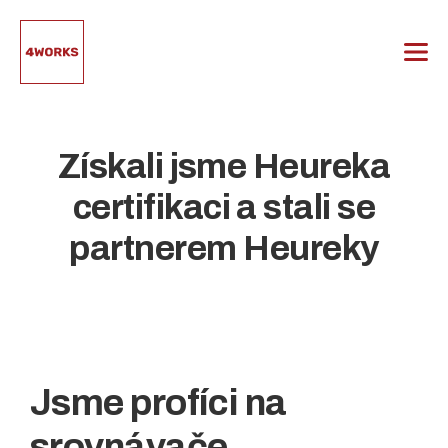
Přeskočit
na
obsah
Získali jsme Heureka
certifikaci a stali se
partnerem Heureky
Jsme profíci na
srovnávače