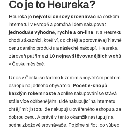
Co je to Heureka?
Heureka je
největší
cenový srovnávač
na českém
internetu i v Evropě a pomáhá lidem nakupovat
jednoduše výhodně, rychle a on-line
. Na Heureku
chodí zákazníci, kteří ví, co chtějí a porovnávají hlavně
cenu daného produktu a následně nakoupí. Heureka
zároveň patří mezi
10 nejnavštěvovanějších webů
v Česku měsíčně.
U nás v Česku se řadíme k zemím s největším počtem
eshopů na jednoho obyvatele.
Počet e-shopů
každým rokem roste
a online nakupování se stává
stále více oblíbenějším. Lidé nakupující na internetu
chtějí mít jistotu, že nakupují u ověřeného eshopu a za
dobrou cenu. A právě v tento okamžik nastupují na
scénu zbožové srovnávače. Pojďme si říct, co vůbec