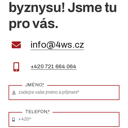
byznysu! Jsme tu
pro vás.
info@4ws.cz
+420 721 664 064
JMÉNO
*
TELEFON
*