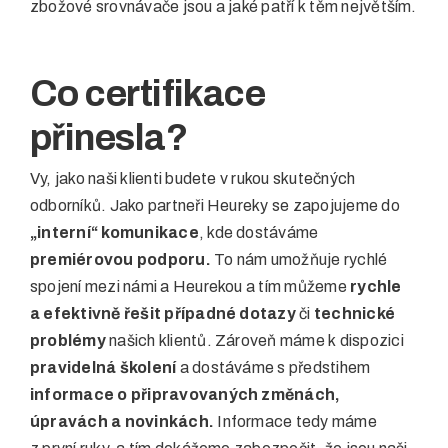
zbožové srovnávače jsou a jaké patří k těm největším.
Co certifikace
přinesla?
Vy, jako naši klienti budete v rukou skutečných
odborníků. Jako partneři Heureky se zapojujeme do
„interní“ komunikace
, kde dostáváme
premiérovou podporu.
To nám umožňuje rychlé
spojení mezi námi a Heurekou a tím můžeme
rychle
a efektivně řešit případné dotazy
či
technické
problémy
našich klientů. Zároveň máme k dispozici
pravidelná školení
a dostáváme s předstihem
informace o připravovaných změnách,
úpravách a novinkách.
Informace tedy máme