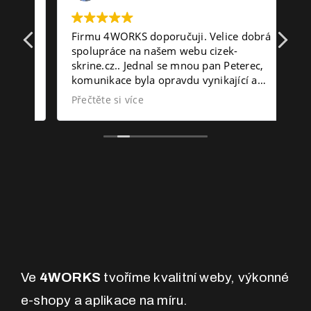
Firmu 4WORKS doporučuji. Velice dobrá
Ne
spolupráce na našem webu cizek-
na
skrine.cz.. Jednal se mnou pan Peterec,
pr
komunikace byla opravdu vynikající a
ht
splnila moje očekávání.
Přečtěte si více
Ve
4WORKS
tvoříme kvalitní weby, výkonné
e-shopy a aplikace na míru.