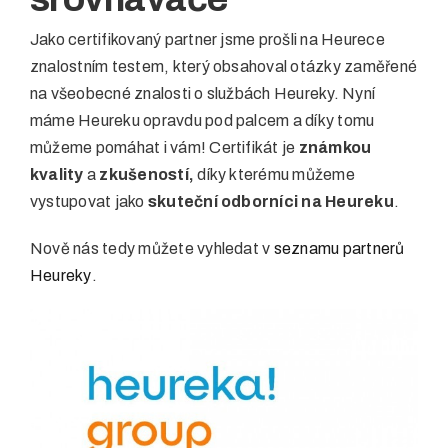
Jako certifikovaný partner jsme prošli na Heurece
znalostním testem, který obsahoval otázky zaměřené
na všeobecné znalosti o službách Heureky. Nyní
máme Heureku opravdu pod palcem a d
íky tomu
můžeme pomáhat i vám!
Certifikát je
známkou
kvality
a
zkušeností,
díky kterému můžeme
vystupovat jako
skuteční odborníci na Heureku
.
Nově nás tedy můžete vyhledat v
seznamu partnerů
Heureky
.