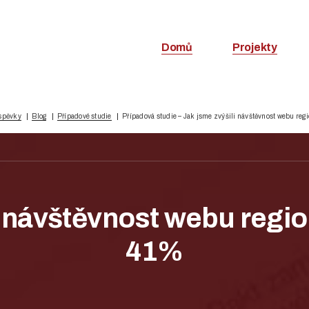
Domů
Projekty
spěvky
Blog
Případové studie
Případová studie – Jak jsme zvýšili návštěvnost webu regi
i návštěvnost webu regio
41%