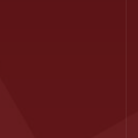
O nás
Služby
Projekty
Případové
tudie