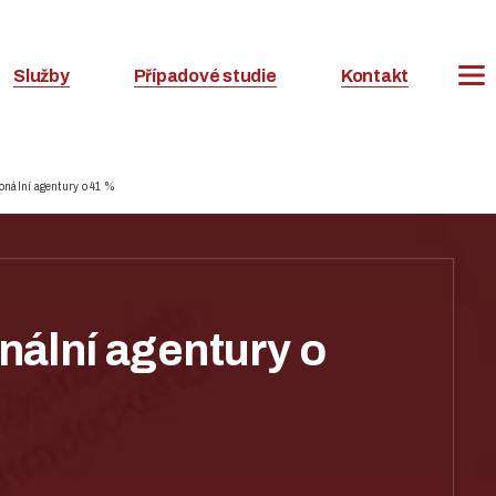
Služby
Případové studie
Kontakt
onální agentury o 41 %
nální agentury o