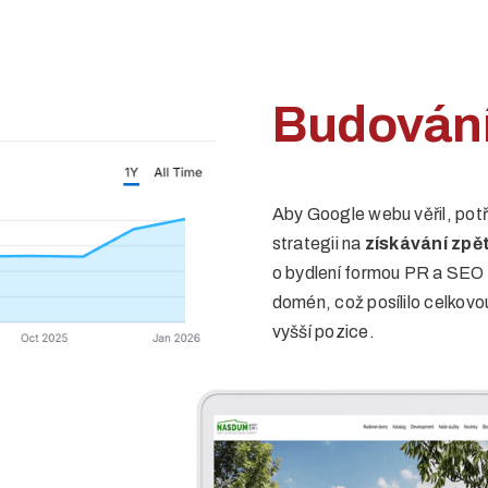
Budování 
Aby Google webu věřil, potře
strategii na
získávání zpě
o bydlení formou PR a SEO č
domén, což posílilo celkovo
vyšší pozice.