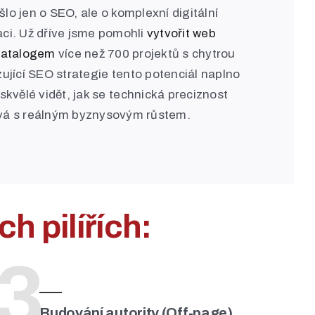
lo jen o SEO, ale o komplexní digitální
ci. Už dříve jsme pomohli
vytvořit web
katalogem
více než 700 projektů s chytrou
azující SEO strategie tento potenciál naplno
skvělé vidět, jak se technická preciznost
vá s reálným byznysovým růstem.
h pilířích:
3
Budování autority (Off-page)