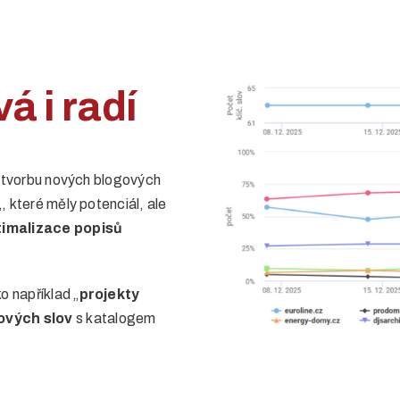
á i radí
na tvorbu nových blogových
„, které měly potenciál, ale
timalizace popisů
o například „
projekty
čových slov
s katalogem