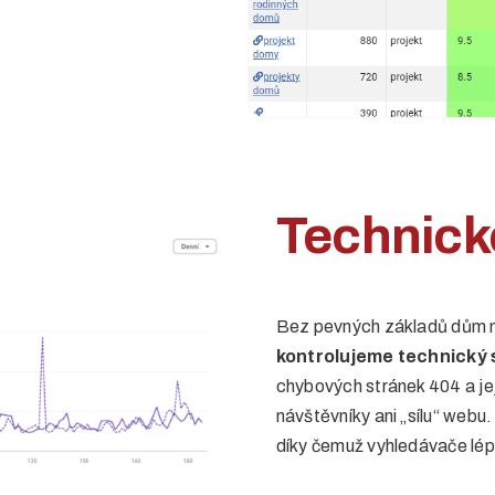
Technické
Bez pevných základů dům n
kontrolujeme technický 
chybových stránek 404 a je
návštěvníky ani „sílu“ webu
díky čemuž vyhledávače lép
s