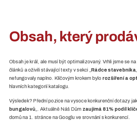
Obsah, který prodáv
Obsah je král, ale musí být optimalizovaný. Vrhli jsme se 
článků a oživili stávající texty v sekci „
Rádce stavebníka
nefungovaly naplno. Klíčovým krokem bylo
rozšíření a op
hlavních kategorií katalogu.
Výsledek? Přední pozice na vysoce konkurenční dotazy jak
bungalovů
„. Aktuálně Náš Dům
zaujímá 81% podíl klí
domů na 1. stránce na Googlu ve srovnání s konkurencí.