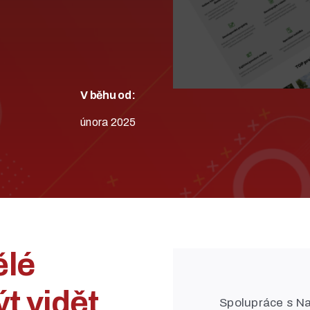
V běhu od:
února 2025
ělé
ýt vidět
Spolupráce s Na