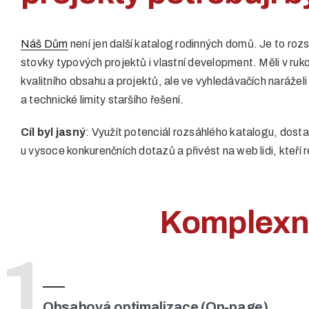
Náš Dům
není jen další katalog rodinných domů. Je to rozs
stovky typových projektů i vlastní development. Měli v ru
kvalitního obsahu a projektů, ale ve vyhledávačích naráželi
a technické limity staršího řešení.
Cíl byl jasný
: Využít potenciál rozsáhlého katalogu, dosta
u vysoce konkurenčních dotazů a přivést na web lidi, kteří r
Komplexní 
1
Obsahová optimalizace (On-page)