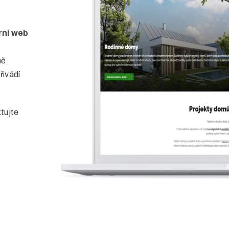
ní web
ně
řivádí
ktujte