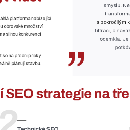
smyslu. Neš
transforma
áhlá platforma nabízející
s pokročilým 
kou obrovské množství
filtrací, a nav
 na silnou konkurenci
odemkla. Je 
potká
t se na přední příčky
eálně plánují stavbu.
SEO strategie na třec
2
Technické SEO