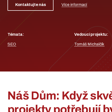
Kontaktujte nás
Více informací
Témata:
Vedoucí projektu:
SEO
Tomáš Michalčík
Náš Dům: Když skv
projekty potřebují b