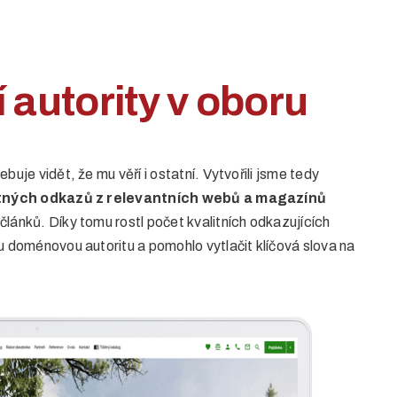
autority v oboru
buje vidět, že mu věří i ostatní. Vytvořili jsme tedy
tných odkazů z relevantních webů a magazínů
lánků. Díky tomu rostl počet kvalitních odkazujících
u doménovou autoritu a pomohlo vytlačit klíčová slova na