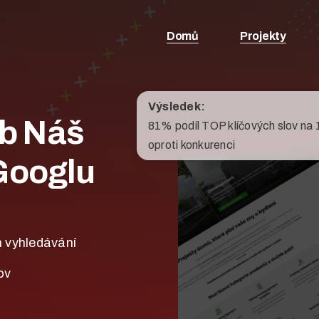
Domů
Projekty
Výsledek:
eb Náš
81% podíl TOP klíčových slov na 
oproti konkurenci
Googlu
h vyhledávání
ov