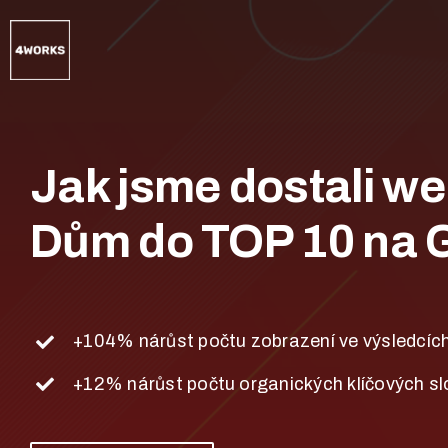
Přeskočit
na
obsah
Jak jsme dostali w
Dům do TOP 10 na 
+104% nárůst počtu zobrazení ve výsledcíc
+12% nárůst počtu organických klíčových sl