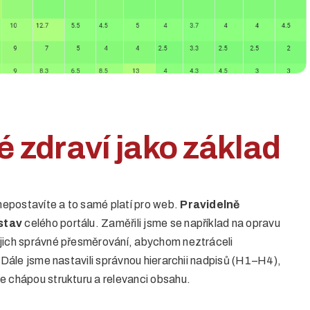
O nás
Služby
 zdraví jako základ
Projekty
epostavíte a to samé platí pro web.
Pravidelně
stav
celého portálu. Zaměřili jsme se například na opravu
Případové
jich správné přesměrování, abychom neztráceli
. Dále jsme nastavili správnou hierarchii nadpisů (H1–H4),
e chápou strukturu a relevanci obsahu.
tudie