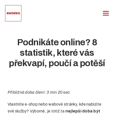
Přeskočit
na
obsah
Podnikáte online? 8
statistik, které vás
překvapí, poučí a potěší
Přibližná doba čtení: 3 min 20 sec
Vlastníte e-shop nebo webové stránky, kde nabízíte
své služby? Výborně, je totiž ta
nejlepší doba být