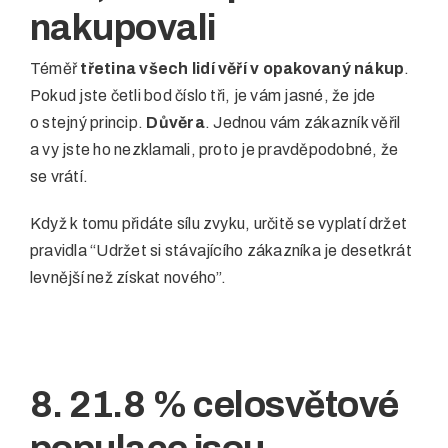
nakupovali
Téměř
třetina všech lidí věří v opakovaný nákup
.
Pokud jste četli bod číslo tři, je vám jasné, že jde
o stejný princip.
Důvěra
. Jednou vám zákazník věřil
a vy jste ho nezklamali, proto je pravděpodobné, že
se vrátí.
Když k tomu přidáte sílu zvyku, určitě se vyplatí držet
pravidla “Udržet si stávajícího zákazníka je desetkrát
levnější než získat nového”.
8. 21.8 % celosvětové