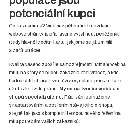
populace jsou
potenciální kupci
Co to znamená? Více než pětina lidí brouzdající
webové stránky je připraveno vytáhnout peněženku
(tedy hlavně kreditní kartu, jak jsme se již zmínili)
a začít utrácet.
Kvalita vašeho zboží je samozřejmostí. Mít ale web na
míru, na který se budou zákazníci rádi vracet, a kde
budou chtít utrácet své těžce vydělané peníze, to je
už otázka tvrdé práce.
My se na tvorbu webů a e-
shopů specializujeme.
Rádi vám pomůžeme
s nastartováním a posílením stávajícího e-shopu,
stejně tak jako s kompletní tvorbou nového řešení na
míru potřebám vašich zákazníků.