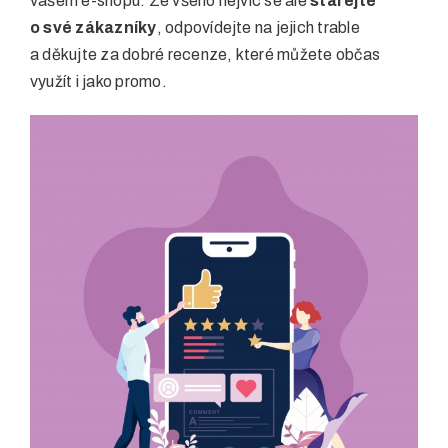
vašem e-shopu. Ze všeho nejvíc se ale
starejte
o své zákazníky
, odpovídejte na jejich trable
a děkujte za dobré recenze, které můžete občas
využít i jako promo.