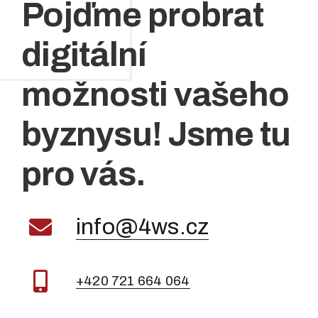
Pojďme probrat
digitální
možnosti vašeho
byznysu! Jsme tu
pro vás.
info@4ws.cz
+420 721 664 064