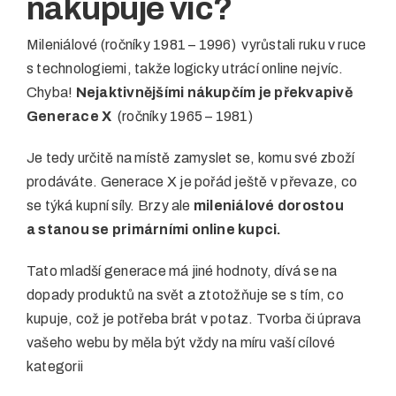
nakupuje víc?
Mileniálové (ročníky 1981 – 1996) vyrůstali ruku v ruce
s technologiemi, takže logicky utrácí online nejvíc.
Chyba!
Nejaktivnějšími nákupčím je překvapivě
Generace X
(ročníky 1965
–
1981)
Je tedy určitě na místě zamyslet se, komu své zboží
prodáváte. Generace X je pořád ještě v převaze, co
se týká kupní síly. Brzy ale
mileniálové dorostou
a stanou se primárními online kupci.
Tato mladší generace má jiné hodnoty, dívá se na
dopady produktů na svět a ztotožňuje se s tím, co
kupuje, což je potřeba brát v potaz. Tvorba či úprava
vašeho webu by měla být vždy na míru vaší cílové
kategorii