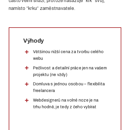
často velmi snaží, protože nasazuje “krk” svůj,
namísto “krku” zaměstnavatele.
Výhody
Většinou nižší cena za tvorbu celého
webu
Pečlivost a detailní práce jen na vašem
projektu (ne vždy)
Domluva s jednou osobou – flexibilita
freelancera
Webdesignerů na volné noze je na
trhu hodně, je tedy z čeho vybírat