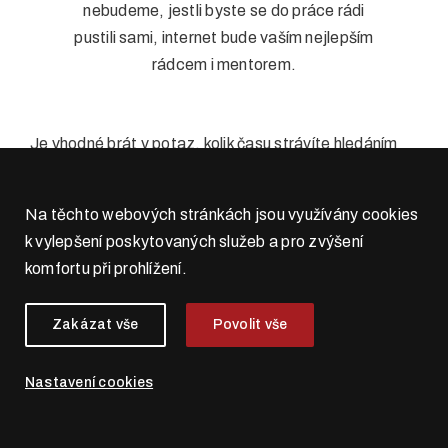
nebudeme, jestli byste se do práce rádi
pustili sami, internet bude vaším nejlepším
rádcem i mentorem.
Je vhodné brát v potaz, kolik času strávíte hledáním
výukových materiálů a samotným učením. Budete
hledat, jak mají stránky vypadat technicky, graficky
Na těchto webových stránkách jsou využívány cookies
a uživatelsky, budete se učit postavit barák od
k vylepšení poskytovaných služeb a pro zvýšení
cihly.
Váš čas je cenný a můžete ho využít na
komfortu při prohlížení.
další potřebné aktivity v podnikání, jako je
prodej či marketing, čímž na nový web vyděláte
Zakázat vše
Povolit vše
a zároveň rozvíjíte dál váš byznys.
Nastavení cookies