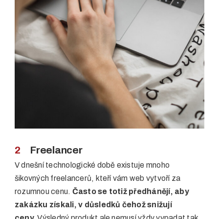
2
Freelancer
V dnešní technologické době existuje mnoho
šikovných freelancerů, kteří vám web vytvoří za
rozumnou cenu.
Často se totiž předhánějí, aby
zakázku získali, v důsledků čehož snižují
ceny.
Výsledný produkt ale nemusí vždy vypadat tak