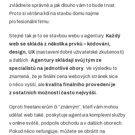
zvládnete správně a jak dlouho vám to bude trvat.
Proto si většina lidí na stavbu domu najme
profesionální firmu.
Stejně tak je to se stavbou webu u agentury.
Každý
web se skládá z několika prvků – kódování,
design, UX
(nastavení dobré uživatelské zkušenosti)
a dalších.
Agentury skládají svůj tým ze
specialistů na jednotlivé obory
. Ve výsledku to
znamená, že je finální cena webových stránek sice
o něco vyšší, ale
kvalita finálního provedení je
z ostatních možností často nejvyšší.
Oproti freelancerům či “známým”, kteří vám mohou
udělat web také, poskytuje agentura komplexní služby
v online světě, podpoře obchodu a v dalších oborech.
Pokud něco nefunguje, můžete se obrátit na