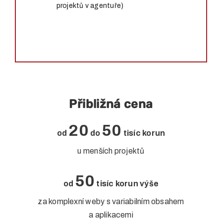
projektů v agentuře)
Přibližná cena
20
50
od
do
tisíc korun
u menších projektů
50
od
tisíc korun výše
za komplexní weby s variabilním obsahem
a aplikacemi