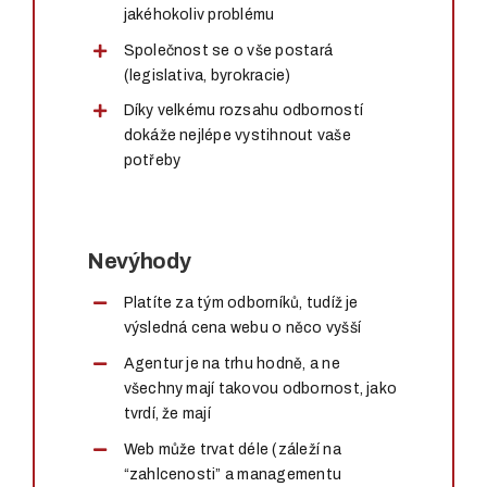
jakéhokoliv problému
Společnost se o vše postará
(legislativa, byrokracie)
Díky velkému rozsahu odborností
dokáže nejlépe vystihnout vaše
potřeby
Nevýhody
Platíte za tým odborníků, tudíž je
výsledná cena webu o něco vyšší
Agentur je na trhu hodně, a ne
všechny mají takovou odbornost, jako
tvrdí, že mají
Web může trvat déle (záleží na
“zahlcenosti” a managementu