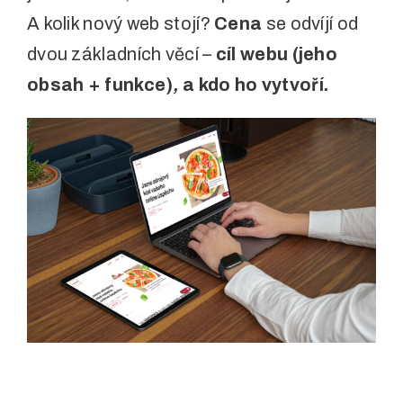
A kolik nový web stojí?
Cena
se odvíjí od
dvou základních věcí –
cíl webu (jeho
obsah + funkce)
,
a kdo ho vytvoří
.