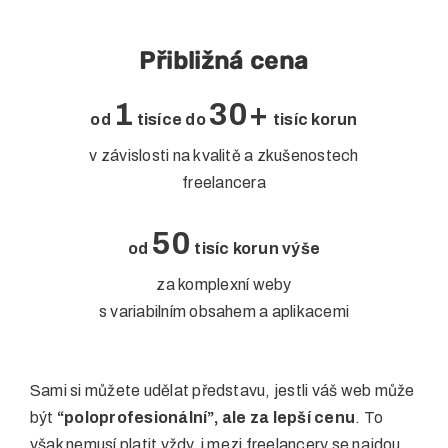
Přibližná cena
1
30+
od
tisíce do
tisíc korun
v závislosti na kvalitě a zkušenostech
freelancera
50
od
tisíc korun výše
za komplexní weby
s variabilním obsahem a aplikacemi
Sami si můžete udělat představu, jestli váš web může
být
“poloprofesionální”, ale za lepší cenu
. To
však nemusí platit vždy, i mezi freelancery se najdou