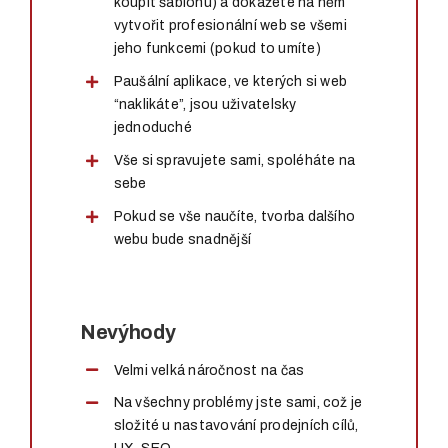
koupit šablonu) a dokážete na něm
vytvořit profesionální web se všemi
jeho funkcemi (pokud to umíte)
Paušální aplikace, ve kterých si web
“naklikáte”, jsou uživatelsky
jednoduché
Vše si spravujete sami, spoléháte na
sebe
Pokud se vše naučíte, tvorba dalšího
webu bude snadnější
Nevýhody
Velmi velká náročnost na čas
Na všechny problémy jste sami, což je
složité u nastavování prodejních cílů,