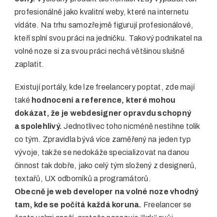
profesionálně jako kvalitní weby, které na internetu
vídáte. Na trhu samozřejmě figurují profesionálové,
kteří splní svou práci na jedničku. Takový podnikatel na
volné noze si za svou práci nechá většinou slušně
zaplatit.
Existují portály, kde lze freelancery poptat, zde mají
také
hodnocení a reference, které mohou
dokázat, že je webdesigner opravdu schopný
a spolehlivý.
Jednotlivec toho nicméně nestihne tolik
co tým. Zpravidla bývá více zaměřený na jeden typ
vývoje, takže se nedokáže specializovat na danou
činnost tak dobře, jako celý tým složený z designerů,
textařů, UX odborníků a programátorů.
Obecně je web developer na volné noze vhodný
tam, kde se počítá každá koruna.
Freelancer se