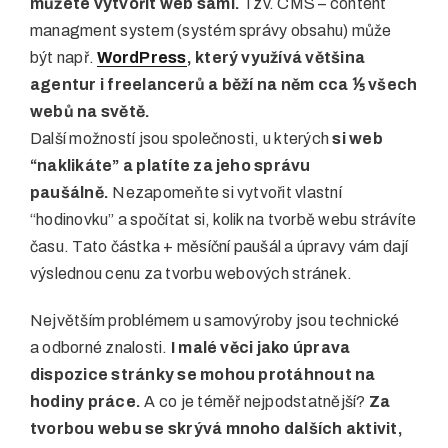
můžete vytvořit web sami.
Tzv. CMS – content
managment system (systém správy obsahu) může
být např.
WordPress
, který využívá většina
agentur i freelancerů a běží na něm cca ⅕ všech
webů na světě.
Další možností jsou společnosti, u kterých
si web
“naklikáte” a platíte za jeho správu
paušálně.
Nezapomeňte si vytvořit vlastní
“hodinovku” a spočítat si, kolik na tvorbě webu strávíte
času. Tato částka + měsíční paušál a úpravy vám dají
výslednou cenu za tvorbu webových stránek.
Největším problémem u samovýroby jsou technické
a odborné znalosti.
I malé věci jako úprava
dispozice stránky se mohou protáhnout na
hodiny práce.
A co je téměř nejpodstatnější?
Za
tvorbou webu se skrývá mnoho dalších aktivit,