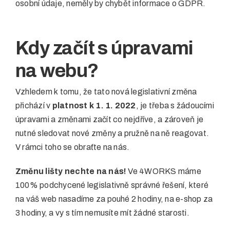
osobní údaje, neměly by chybět informace o GDPR.
Kdy začít s úpravami
na webu?
Vzhledem k tomu, že tato nová legislativní změna
přichází v
platnost k 1. 1. 2022
, je třeba s žádoucími
úpravami a změnami začít co nejdříve, a zároveň je
nutné sledovat nové změny a pružně na ně reagovat.
V rámci toho se obraťte na nás.
Změnu lišty nechte na nás!
Ve 4WORKS máme
100% podchycené legislativně správné řešení, které
na váš web nasadíme za pouhé 2 hodiny, na e-shop za
3 hodiny, a vy s tím nemusíte mít žádné starosti.