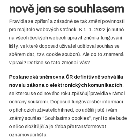
nově jen se souhlasem
Pravidla se zpřísní a zásadně se tak změní povinnosti
pro majitele webových stránek. K 1. 1. 2022 je nutné
na všech českých webech upravit znění a fungování
lišty, ve které doposud uživatel uděloval souhlas se
sběrem dat, tzv. cookie souborů. Ale co to znamená
v praxi? Dotkne se tato změna i vás?
Poslanecká sněmovna ČR definitivně schválila
novelu zákona o elektronických komunikacích
,
se kterou se od nového roku zpřísňují pravidla v rámci
ochrany soukromí. Doposud fungoval sběr informací
o příchozích uživatelích ihned, co udělili jistě i vám
známý souhlas “Souhlasím s cookies”, nyní to ale bude
o něco složitější a je třeba přetransformovat
oznamovací lištu.