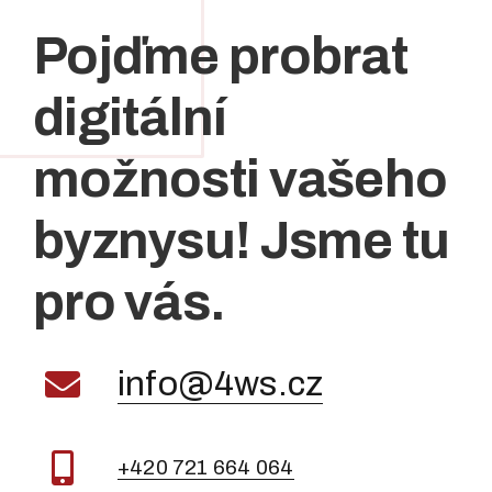
Pojďme probrat
digitální
možnosti vašeho
byznysu! Jsme tu
pro vás.
info@4ws.cz
+420 721 664 064