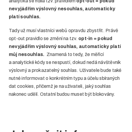
analytika se řídila tzv. pravidlem
opt-out = pokud
nevyjádřím výslovný nesouhlas, automaticky
platí souhlas.
Tady už musí vlastníci webů opravdu zbystřit. Právě
opt-out pravidlo se změní na tzv.
opt-in = pokud
nevyjádřím výslovný souhlas, automaticky platí
můj nesouhlas.
Znamená to tedy, že měřící
a analytické kódy se nespustí, dokud nedá návštěvník
výslovný a prokazatelný souhlas. Uživatele bude také
nutné informovat o konkrétním typu a účelu sbíraných
dat cookies, přičemž je na uživateli, jaký souhlas
nakonec udělí. Ostatní budou muset být blokovány.