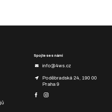
FAQ
Spojte se s námi
info@4ws.cz
Poděbradská 24, 190 00
Praha 9
jů