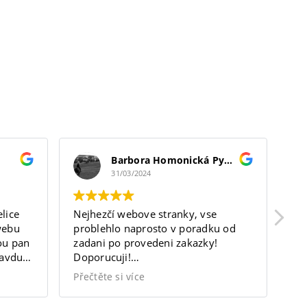
Projekty
Případové
tudie
Barbora Homonická Pyšková
Kariéra
31/03/2024
lice
Nejhezčí webove stranky, vse
Sk
webu
problehlo naprosto v poradku od
tr
Blog
nou pan
zadani po provedeni zakazky!
Ma
ravdu
Doporucuji!
vý
ávání.
https://bodytherapist.cz/
Přečtěte si více
Kontakty