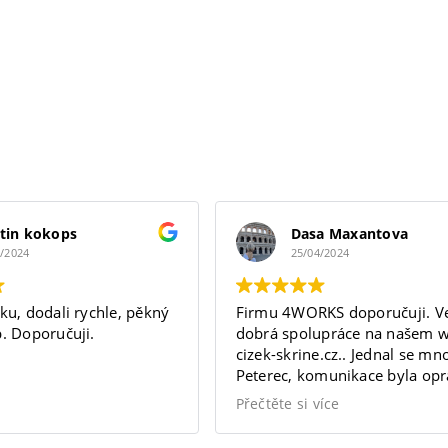
s
tin kokops
Dasa Maxantova
5/2024
25/04/2024
ku, dodali rychle, pěkný
Firmu 4WORKS doporučuji. Ve
. Doporučuji.
dobrá spolupráce na našem 
cizek-skrine.cz.. Jednal se m
Peterec, komunikace byla op
vynikající a splnila moje oček
Přečtěte si více