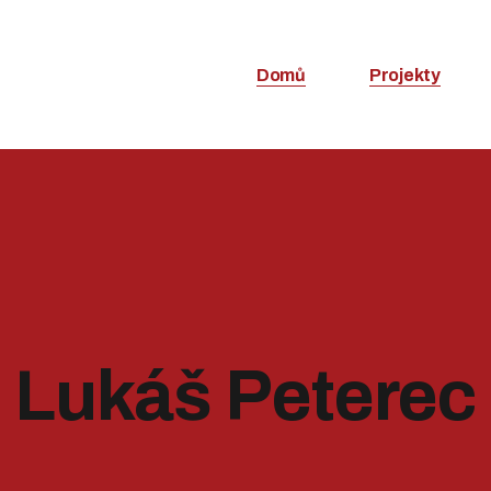
Domů
Projekty
Lukáš Peterec